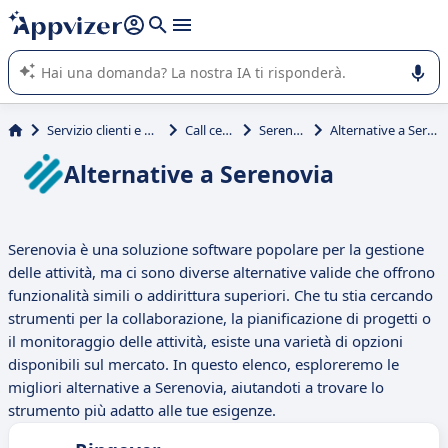
righe con
shift + enter
).
L'IA di Appvizer vi guida nell'utilizzo o nella scelta di un
software SaaS per la vostra azienda.
Servizio clienti e vendite
Call center
Serenovia
Alternative a Serenovia
Alternative a Serenovia
Serenovia è una soluzione software popolare per la gestione
delle attività, ma ci sono diverse alternative valide che offrono
funzionalità simili o addirittura superiori. Che tu stia cercando
strumenti per la collaborazione, la pianificazione di progetti o
il monitoraggio delle attività, esiste una varietà di opzioni
disponibili sul mercato. In questo elenco, esploreremo le
migliori alternative a Serenovia, aiutandoti a trovare lo
strumento più adatto alle tue esigenze.