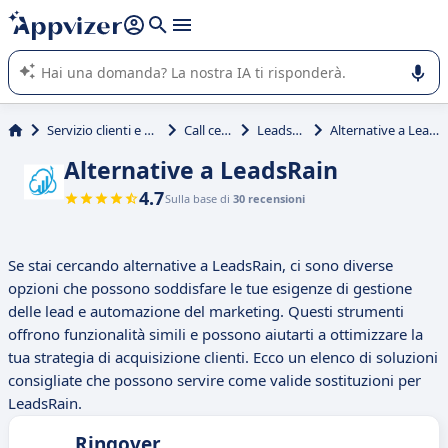
righe con
shift + enter
).
L'IA di Appvizer vi guida nell'utilizzo o nella scelta di un
software SaaS per la vostra azienda.
Servizio clienti e vendite
Call center
LeadsRain
Alternative a LeadsRain
Alternative a LeadsRain
4.7
Sulla base di
30 recensioni
Se stai cercando alternative a LeadsRain, ci sono diverse
opzioni che possono soddisfare le tue esigenze di gestione
delle lead e automazione del marketing. Questi strumenti
offrono funzionalità simili e possono aiutarti a ottimizzare la
tua strategia di acquisizione clienti. Ecco un elenco di soluzioni
consigliate che possono servire come valide sostituzioni per
LeadsRain.
Ringover