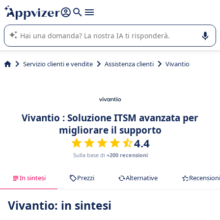
righe con
shift + enter
).
L'IA di Appvizer vi guida nell'utilizzo o nella scelta di un
software SaaS per la vostra azienda.
Servizio clienti e vendite
Assistenza clienti
Vivantio
Vivantio : Soluzione ITSM avanzata per
migliorare il supporto
4.4
Sulla base di
+200 recensioni
In sintesi
Prezzi
Alternative
Recension
Vivantio: in sintesi