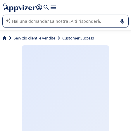
righe con
shift + enter
).
L'IA di Appvizer vi guida nell'utilizzo o nella scelta di un
software SaaS per la vostra azienda.
Servizio clienti e vendite
Customer Success