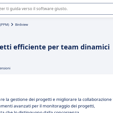
 o nella scelta di un software SaaS per la vostra azienda.
 (PPM)
Birdview
etti efficiente per team dinamici
ensioni
e la gestione dei progetti e migliorare la collaborazione 
umenti avanzati per il monitoraggio dei progetti,
liata che lo distinguono dalla concorrenza.