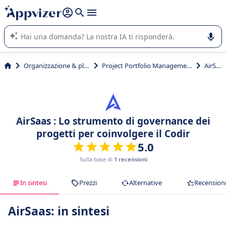
righe con
shift + enter
).
L'IA di Appvizer vi guida nell'utilizzo o nella scelta di un
software SaaS per la vostra azienda.
Organizzazione & planning
Project Portfolio Management (PPM)
AirSaas
AirSaas : Lo strumento di governance dei
progetti per coinvolgere il Codir
5.0
Sulla base di
1 recensioni
In sintesi
Prezzi
Alternative
Recension
AirSaas: in sintesi