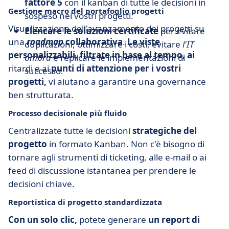
fattore 5
con il kanban di tutte le decisioni in
Gestione macro del portafoglio progetti
sospeso nei vostri progetti.
Visualizzazione dell'avanzamento dei progetti su
Elencare le soluzioni certificate
per evitare
una
roadmap
collaborativa
.
Le viste
duplicazioni, ottimizzare i costi, evitare
l'IT
personalizzabili
,
filtrate in base al tempo, ai
ombra
e replicare le implementazioni di
ritardi e ai
punti di attenzione per i vostri
successo.
progetti,
vi aiutano a garantire una governance
ben strutturata.
Processo decisionale più fluido
Centralizzate tutte le decisioni
strategiche del
progetto
in formato Kanban. Non c'è bisogno di
tornare agli strumenti di ticketing, alle e-mail o ai
feed di discussione istantanea per prendere le
decisioni chiave.
Reportistica di progetto standardizzata
Con un solo clic,
potete generare
un report di