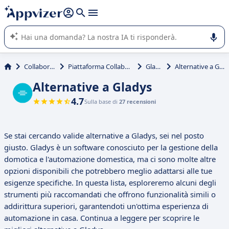
righe con
shift + enter
).
L'IA di Appvizer vi guida nell'utilizzo o nella scelta di un
software SaaS per la vostra azienda.
Collaborativi
Piattaforma Collaborativa
Gladys
Alternative a Gladys
Alternative a Gladys
4.7
Sulla base di
27 recensioni
Se stai cercando valide alternative a Gladys, sei nel posto
giusto. Gladys è un software conosciuto per la gestione della
domotica e l'automazione domestica, ma ci sono molte altre
opzioni disponibili che potrebbero meglio adattarsi alle tue
esigenze specifiche. In questa lista, esploreremo alcuni degli
strumenti più raccomandati che offrono funzionalità simili o
addirittura superiori, garantendoti un'ottima esperienza di
automazione in casa. Continua a leggere per scoprire le