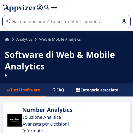
righe con
shift + enter
).
L'IA di Appvizer vi guida nell'utilizzo o nella scelta di un
software SaaS per la vostra azienda.
Analytics
Web & Mobile Analytics
Software di Web & Mobile
Analytics
Tutti i software
FAQ
Categorie associate
Number Analytics
Soluzione Analitica
Avanzata per Decisioni
Informate