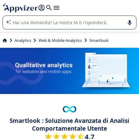
righe con
shift + enter
).
L'IA di Appvizer vi guida nell'utilizzo o nella scelta di un
software SaaS per la vostra azienda.
Analytics
Web & Mobile Analytics
Smartlook
Smartlook : Soluzione Avanzata di Analisi
Comportamentale Utente
4.7