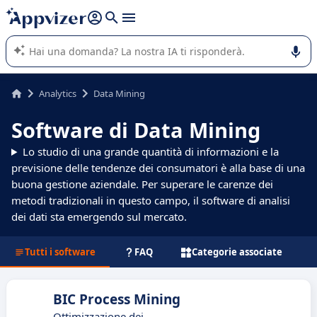
righe con
shift + enter
).
L'IA di Appvizer vi guida nell'utilizzo o nella scelta di un
software SaaS per la vostra azienda.
Analytics
Data Mining
Software di Data Mining
Lo studio di una grande quantità di informazioni e la
previsione delle tendenze dei consumatori è alla base di una
buona gestione aziendale. Per superare le carenze dei
metodi tradizionali in questo campo, il software di analisi
dei dati sta emergendo sul mercato.
Tutti i software
FAQ
Categorie associate
BIC Process Mining
Ottimizzazione dei