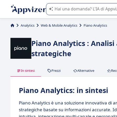
L'IA di Appvizer vi guida nell'utilizzo
Analytics
Web & Mobile Analytics
Piano Analytics
Piano Analytics : Analisi
strategiche
In sintesi
Prezzi
Alternative
Rec
Piano Analytics: in sintesi
Piano Analytics è una soluzione innovativa di an
strategiche basate su informazioni accurate. Ide
intuitiva, integrazione multi-canale e personal