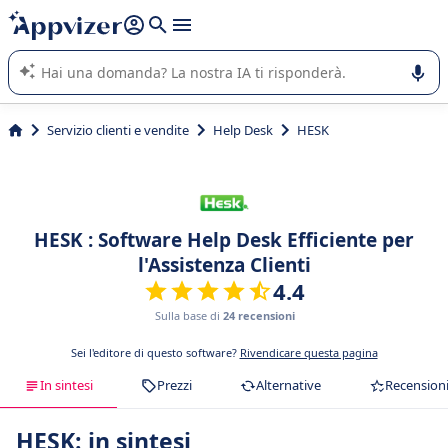
righe con
shift + enter
).
L'IA di Appvizer vi guida nell'utilizzo o nella scelta di un
software SaaS per la vostra azienda.
Servizio clienti e vendite
Help Desk
HESK
HESK : Software Help Desk Efficiente per
l'Assistenza Clienti
4.4
Sulla base di
24 recensioni
Sei l'editore di questo software?
Rivendicare questa pagina
In sintesi
Prezzi
Alternative
Recension
HESK: in sintesi