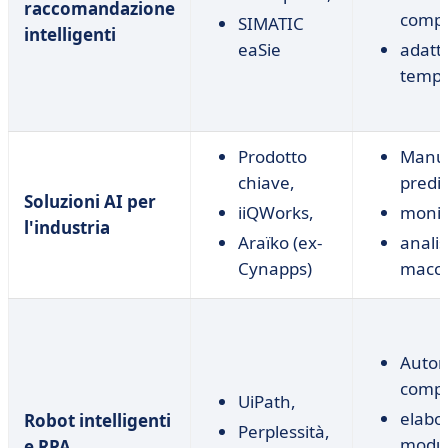
raccomandazione
compo
SIMATIC
intelligenti
eaSie
adatt
tempo
Prodotto
Manu
chiave,
predit
Soluzioni AI per
iiQWorks,
monit
l'industria
Araïko (ex-
analis
Cynapps)
macc
Autom
compit
UiPath,
elabo
Robot intelligenti
Perplessità,
modul
e RPA