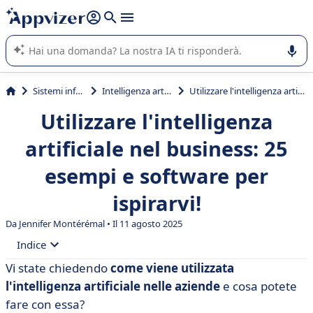
righe con
shift + enter
).
L'IA di Appvizer vi guida nell'utilizzo o nella scelta di un
software SaaS per la vostra azienda.
Sistemi informativi
Intelligenza artificiale (AI)
Utilizzare l'intelligenza artificiale nel business: 25 esempi e software per ispirarvi!
Utilizzare l'intelligenza
artificiale nel business: 25
esempi e software per
ispirarvi!
Da
Jennifer Montérémal
• Il 11 agosto 2025
Indice
Vi state chiedendo
come viene utilizzata
• Intelligenza artificiale in azienda: 15 esempi di casi
l'intelligenza artificiale nelle aziende
e cosa potete
d'uso
fare con essa?