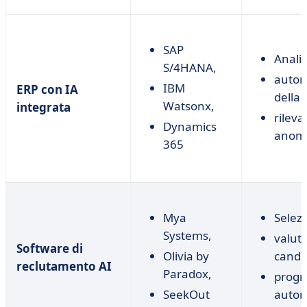
SAP
Analis
S/4HANA,
auto
IBM
ERP con IA
della 
Watsonx,
integrata
rilev
Dynamics
anoma
365
Mya
Selezi
Systems,
valut
Software di
Olivia by
candid
reclutamento AI
Paradox,
prog
SeekOut
autom