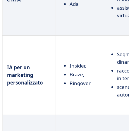
Ada
assis
virtua
Segm
dinam
Insider,
IA per un
racco
Braze,
marketing
in te
personalizzato
Ringover
scena
autom