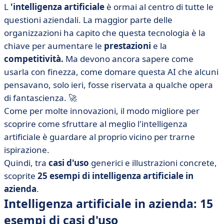
• Quali aziende utilizzano l'intelligenza artificiale? 10
L
'intelligenza artificiale
è ormai al centro di tutte le
esempi stimolanti
questioni aziendali. La maggior parte delle
• Tabella di esempi di software AI da utilizzare nella
organizzazioni ha capito che questa tecnologia è la
vostra attività professionale
chiave per aumentare le
prestazioni
e la
competitività.
• Esempi di intelligenza artificiale nel business: quale
Ma devono ancora sapere come
impatto avrà oggi e domani?
usarla con finezza, come domare questa AI che alcuni
pensavano, solo ieri, fosse riservata a qualche opera
di fantascienza. 🚀
Come per molte innovazioni, il modo migliore per
scoprire come sfruttare al meglio l'intelligenza
artificiale è guardare al proprio vicino per trarne
ispirazione.
Quindi, tra
casi d'uso
generici e illustrazioni concrete,
scoprite
25 esempi di intelligenza artificiale in
azienda
.
Intelligenza artificiale in azienda: 15
esempi di casi d'uso