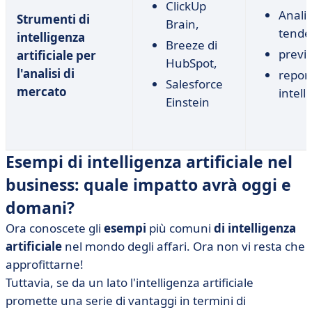
ClickUp
Analis
Strumenti di
Brain,
tende
intelligenza
Breeze di
previ
artificiale per
HubSpot,
l'analisi di
report
Salesforce
mercato
intell
Einstein
Esempi di intelligenza artificiale nel
business: quale impatto avrà oggi e
domani?
Ora conoscete gli
esempi
più comuni
di intelligenza
artificiale
nel mondo degli affari. Ora non vi resta che
approfittarne!
Tuttavia, se da un lato l'intelligenza artificiale
promette una serie di vantaggi in termini di