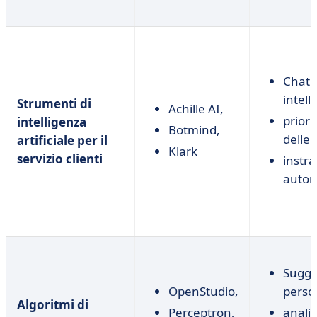
Chatb
intelli
Strumenti di
Achille AI,
priori
intelligenza
Botmind,
delle 
artificiale per il
Klark
servizio clienti
instr
autom
Sugge
OpenStudio,
person
Algoritmi di
Perceptron,
analis