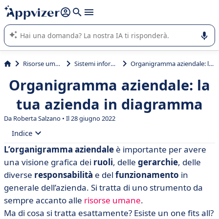
righe con
shift + enter
).
L'IA di Appvizer vi guida nell'utilizzo o nella scelta di un
software SaaS per la vostra azienda.
Risorse umane (HR)
Sistemi informativi HR
Organigramma aziendale: la tua azienda in diagramma
Organigramma aziendale: la
tua azienda in diagramma
Da
Roberta Salzano
• Il 28 giugno 2022
Indice
L’organigramma aziendale
è importante per avere
• Organigramma aziendale: definizione
una visione grafica dei
ruoli
, delle
gerarchie
, delle
• Come spiegare un organigramma aziendale?
diverse
responsabilità
e del
funzionamento
in
generale dell’azienda. Si tratta di uno strumento da
• Quali sono le tre tipologie di organigramma
sempre accanto alle
risorse umane
.
aziendale?
Ma di cosa si tratta esattamente? Esiste un one fits all?
• Che tipo di organigramma si usa per una piccola