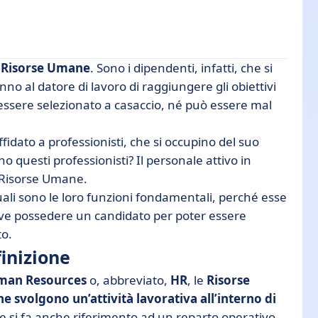
e
Risorse Umane
. Sono i dipendenti, infatti, che si
no al datore di lavoro di raggiungere gli obiettivi
 essere selezionato a casaccio, né può essere mal
idato a professionisti, che si occupino del suo
 questi professionisti? Il personale attivo in
e Risorse Umane.
ali sono le loro funzioni fondamentali, perché esse
deve possedere un candidato per poter essere
to.
inizione
man Resources
o, abbreviato,
HR
, le
Risorse
e svolgono un’attività lavorativa all’interno di
e si fa anche riferimento ad un reparto operativo