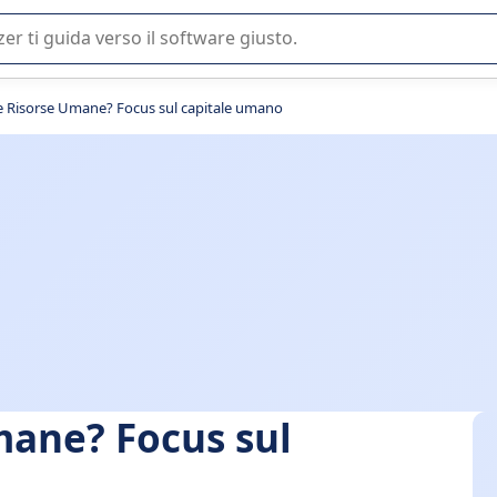
 o nella scelta di un software SaaS per la vostra azienda.
e Risorse Umane? Focus sul capitale umano
mane? Focus sul