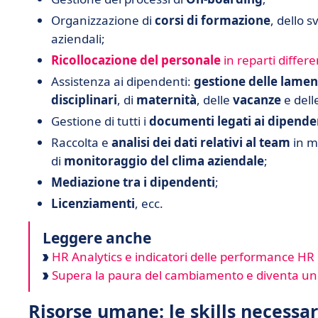
Organizzazione di
corsi di formazione
, dello s
aziendali;
Ricollocazione del personale
in reparti differe
Assistenza ai dipendenti:
gestione delle lamen
disciplinari
, di
maternità
, delle
vacanze
e dell
Gestione di tutti i
documenti legati ai dipende
Raccolta e
analisi dei dati relativi al team
in m
di
monitoraggio del clima aziendale
;
Mediazione tra i dipendenti
;
Licenziamenti
, ecc.
Leggere anche
HR Analytics e indicatori delle performance HR
Supera la paura del cambiamento e diventa u
Risorse umane: le skills necessar