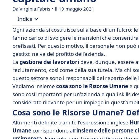
Da Virginia Fabris • Il 19 maggio 2021
Indice
Ogni azienda si costruisce sulla base di un fulcro: l
• Cosa sono le Risorse Umane? Definizione
fanno carico di svolgere le mansioni che consentiran
prefissati. Per questo motivo, il personale non può
• Dipartimento Risorse Umane in un’azienda
gestito: ne va del profitto dell’azienda.
• Risorse Umane: perché sono importanti?
La
gestione dei lavoratori
deve, dunque, essere aff
• Occupazione nell’ambito delle Risorse Umane
reclutamento, così come della sua tutela. Ma chi sono
questo settore sono i responsabili del reparto dell
• Risorse umane: le skills necessarie
Vediamo insieme
cosa sono le Risorse Umane
e qu
• Risorse umane: la formazione richiesta
sono così importanti per un’azienda e quali skills 
considerato rilevante per un impiego in quest’ambi
Cosa sono le Risorse Umane? Def
Altrimenti definite tramite l’espressione inglese
Hu
Umane
corrispondono all’
insieme delle persone ch
un’impresa
. Non solo, con il termine Risorse Uman