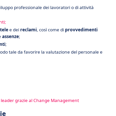
viluppo professionale dei lavoratori o di attività
nti;
tele
e dei
reclami
, così come di
provvedimenti
e
assenze
;
nti
;
odo tale da favorire la valutazione del personale e
n leader grazie al Change Management
ie