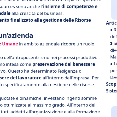
sources sono anche l’
insieme di competenze e
ndale
alla crescita del business.
nto finalizzato alla gestione delle Risorse
Arti
R
un’azienda
def
S
rse Umane
in ambito aziendale ricopre un ruolo
div
Ma
o dell’antropocentrismo nei processi produttivi.
I 
uomo intesa come
preservazione del benessere
per
tivo. Questo ha determinato l’esigenza di
lav
sere del lavoratore
all’interno dell’impresa. Per
Scop
 specificatamente alla gestione delle risorse
Sist
ù quotate e dinamiche, investano ingenti somme
o ottimizzate al massimo grado. All’interno del
 tutti addetti all’organizzazione e alla formazione