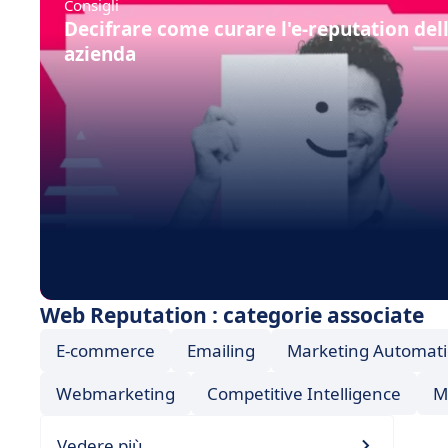
Consigli
Decifrare come curare l'e-reputation del
azienda
Web Reputation : categorie associate
E-commerce
Emailing
Marketing Automat
Webmarketing
Competitive Intelligence
M
Vedere più