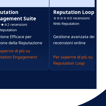
utation
Reputation Loop
agement Suite
0 recensioni
Web Reputation
2 recensioni
Reputation
zione Efficace per
Gestione avanzata delle
ione della Reputazione
recensioni online
saperne di più su
tation Engagement
Per saperne di più su
e
Reputation Loop