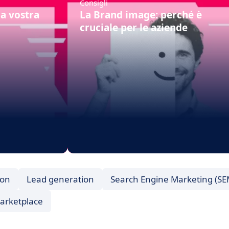
Consigli
la vostra
La Brand image: perché è
cruciale per le aziende
ion
Lead generation
Search Engine Marketing (SE
arketplace