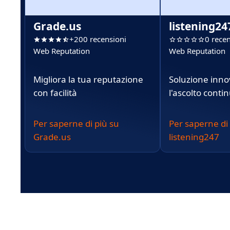
Grade.us
listening24
+200 recensioni
0 recen
Web Reputation
Web Reputation
Migliora la tua reputazione
Soluzione inno
con facilità
l'ascolto conti
Per saperne di più su
Per saperne di
Grade.us
listening247