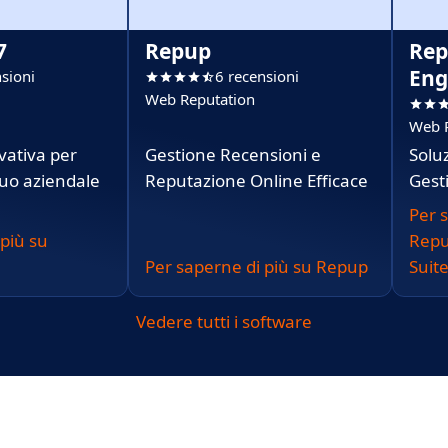
7
Repup
Rep
Eng
sioni
6 recensioni
Web Reputation
Web 
vativa per
Gestione Recensioni e
Solu
nuo aziendale
Reputazione Online Efficace
Gest
Per 
 più su
Repu
Per saperne di più su Repup
Suit
Vedere tutti i software