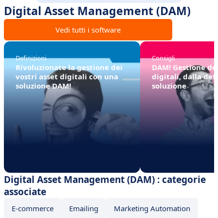
Digital Asset Management (DAM)
Vedi tutti i software
Definizioni
Consigli
Rivoluzionate la gestione dei
DAM! Gestione deg
vostri asset digitali con una
digitali, dalla def
soluzione DAM!
soluzione
Digital Asset Management (DAM) : categorie
associate
E-commerce
Emailing
Marketing Automation