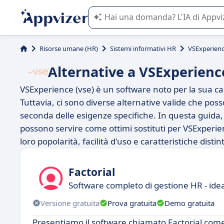
L'IA di Appvizer vi guida nell'utilizzo
Risorse umane (HR)
Sistemi informativi HR
VSExperienc
Alternative a VSExperience
VSExperience (vse) è un software noto per la sua capac
Tuttavia, ci sono diverse alternative valide che posso
seconda delle esigenze specifiche. In questa guida,
possono servire come ottimi sostituti per VSExperie
loro popolarità, facilità d'uso e caratteristiche distin
Factorial
Software completo di gestione HR - idea
Versione gratuita
Prova gratuita
Demo gratuita
Presentiamo il software chiamato Factorial come