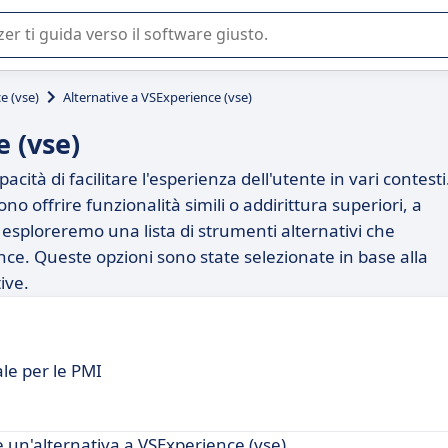
 o nella scelta di un software SaaS per la vostra azienda.
e (vse)
Alternative a VSExperience (vse)
 (vse)
ità di facilitare l'esperienza dell'utente in vari contesti
no offrire funzionalità simili o addirittura superiori, a
 esploreremo una lista di strumenti alternativi che
nce. Queste opzioni sono state selezionate in base alla
tive.
le per le PMI
 un'alternativa a VSExperience (vse).