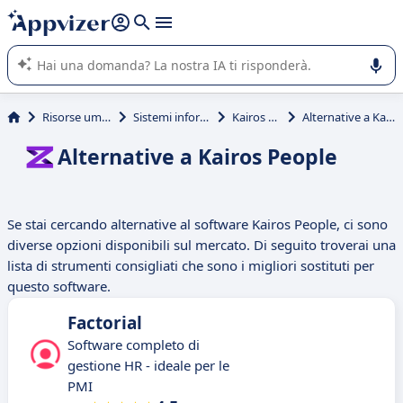
righe con
shift + enter
).
L'IA di Appvizer vi guida nell'utilizzo o nella scelta di un
software SaaS per la vostra azienda.
Risorse umane (HR)
Sistemi informativi HR
Kairos People
Alternative a Kairos People
Alternative a Kairos People
Se stai cercando alternative al software Kairos People, ci sono
diverse opzioni disponibili sul mercato. Di seguito troverai una
lista di strumenti consigliati che sono i migliori sostituti per
questo software.
Factorial
Software completo di
gestione HR - ideale per le
PMI