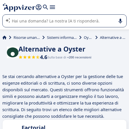
righe con
shift + enter
).
L'IA di Appvizer vi guida nell'utilizzo o nella scelta di un
software SaaS per la vostra azienda.
Risorse umane (HR)
Sistemi informativi HR
Oyster
Alternative a Oyster
Alternative a Oyster
4.6
Sulla base di
+200 recensioni
Se stai cercando alternative a Oyster per la gestione delle tue
esigenze editoriali o di scrittura, ci sono diverse opzioni
disponibili sul mercato. Questi strumenti offrono funzionalità
simili e possono aiutarti a organizzare meglio il tuo lavoro,
migliorare la produttività e ottimizzare la tua esperienza di
scrittura. Di seguito trovi un elenco delle migliori alternative
consigliate che possono soddisfare le tue necessità.
Factorial