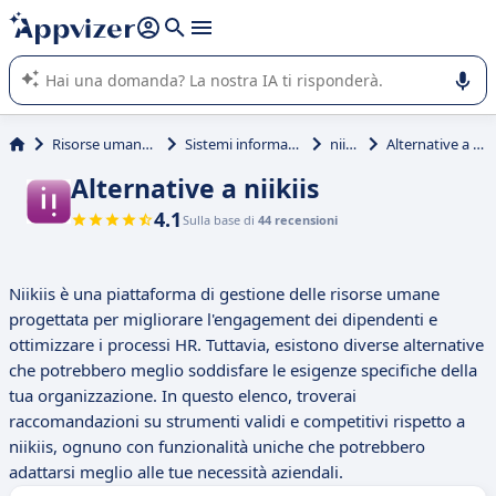
righe con
shift + enter
).
L'IA di Appvizer vi guida nell'utilizzo o nella scelta di un
software SaaS per la vostra azienda.
Risorse umane (HR)
Sistemi informativi HR
niikiis
Alternative a niikiis
Alternative a niikiis
4.1
Sulla base di
44 recensioni
Niikiis è una piattaforma di gestione delle risorse umane
progettata per migliorare l'engagement dei dipendenti e
ottimizzare i processi HR. Tuttavia, esistono diverse alternative
che potrebbero meglio soddisfare le esigenze specifiche della
tua organizzazione. In questo elenco, troverai
raccomandazioni su strumenti validi e competitivi rispetto a
niikiis, ognuno con funzionalità uniche che potrebbero
adattarsi meglio alle tue necessità aziendali.