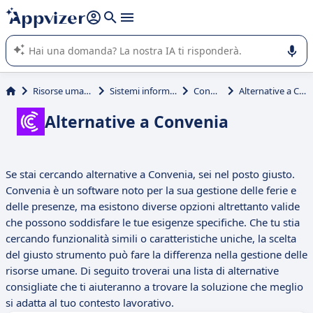
righe con
shift + enter
).
L'IA di Appvizer vi guida nell'utilizzo o nella scelta di un
software SaaS per la vostra azienda.
Risorse umane (HR)
Sistemi informativi HR
Convenia
Alternative a Convenia
Alternative a Convenia
Se stai cercando alternative a Convenia, sei nel posto giusto.
Convenia è un software noto per la sua gestione delle ferie e
delle presenze, ma esistono diverse opzioni altrettanto valide
che possono soddisfare le tue esigenze specifiche. Che tu stia
cercando funzionalità simili o caratteristiche uniche, la scelta
del giusto strumento può fare la differenza nella gestione delle
risorse umane. Di seguito troverai una lista di alternative
consigliate che ti aiuteranno a trovare la soluzione che meglio
si adatta al tuo contesto lavorativo.