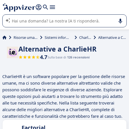
righe con
shift + enter
).
L'IA di Appvizer vi guida nell'utilizzo o nella scelta di un
software SaaS per la vostra azienda.
Risorse umane (HR)
Sistemi informativi HR
CharlieHR
Alternative a CharlieHR
Alternative a CharlieHR
4.7
Sulla base di
126 recensioni
CharlieHR è un software popolare per la gestione delle risorse
umane, ma ci sono diverse alternative altrettanto valide che
possono soddisfare le esigenze di diverse aziende. Esplorare
queste opzioni può aiutarti a trovare lo strumento più adatto
alle tue necessità specifiche. Nella lista seguente troverai
alcune delle migliori alternative a CharlieHR, complete di
caratteristiche e funzionalità che potrebbero fare al caso tuo.
Factorial