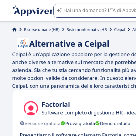
L'IA di Appvizer vi guida nell'utilizzo
Risorse umane (HR)
Sistemi informativi HR
Ceipal
Al
Alternative a Ceipal
Ceipal è un'applicazione popolare per la gestione de
anche diverse alternative sul mercato che potrebber
azienda. Sia che tu stia cercando funzionalità più ava
molte opzioni valide da considerare. In questo elenc
Ceipal, con una panoramica delle loro caratteristich
Factorial
Software completo di gestione HR - idea
Versione gratuita
Prova gratuita
Demo gratuita
Presentiamo il software chiamato Factorial come