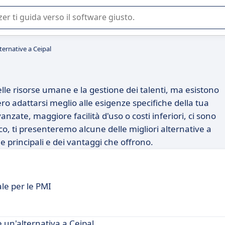
 o nella scelta di un software SaaS per la vostra azienda.
ternative a Ceipal
lle risorse umane e la gestione dei talenti, ma esistono
o adattarsi meglio alle esigenze specifiche della tua
nzate, maggiore facilità d'uso o costi inferiori, ci sono
o, ti presenteremo alcune delle migliori alternative a
e principali e dei vantaggi che offrono.
le per le PMI
 un'alternativa a Ceipal.