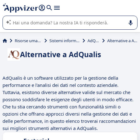
righe con
shift + enter
).
L'IA di Appvizer vi guida nell'utilizzo o nella scelta di un
software SaaS per la vostra azienda.
Risorse umane (HR)
Sistemi informativi HR
AdQualis
Alternative a AdQualis
Alternative a AdQualis
AdQualis è un software utilizzato per la gestione della
performance e l'analisi dei dati nel contesto aziendale.
Tuttavia, esistono diverse alternative valide sul mercato che
possono soddisfare le esigenze degli utenti in modo efficace.
Che tu stia cercando strumenti con funzionalità simili o
opzioni che offrano approcci diversi nella gestione dei dati e
delle performance, in questo elenco troverai raccomandazioni
sui migliori strumenti alternativi a AdQualis.