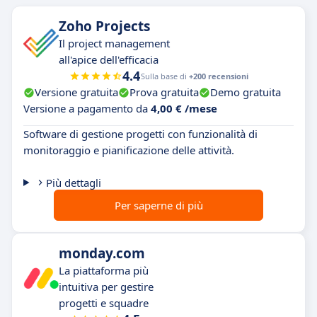
Zoho Projects
Il project management
all'apice dell'efficacia
4.4
Sulla base di
+200 recensioni
Versione gratuita
Prova gratuita
Demo gratuita
Versione a pagamento da
4,00 € /mese
Software di gestione progetti con funzionalità di
monitoraggio e pianificazione delle attività.
Più dettagli
Per saperne di più
monday.com
La piattaforma più
intuitiva per gestire
progetti e squadre