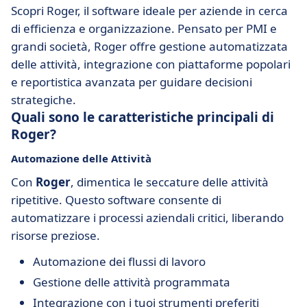
Scopri Roger, il software ideale per aziende in cerca
di efficienza e organizzazione. Pensato per PMI e
grandi società, Roger offre gestione automatizzata
delle attività, integrazione con piattaforme popolari
e reportistica avanzata per guidare decisioni
strategiche.
Quali sono le caratteristiche principali di
Roger?
Automazione delle Attività
Con
Roger
, dimentica le seccature delle attività
ripetitive. Questo software consente di
automatizzare i processi aziendali critici, liberando
risorse preziose.
Automazione dei flussi di lavoro
Gestione delle attività programmata
Integrazione con i tuoi strumenti preferiti