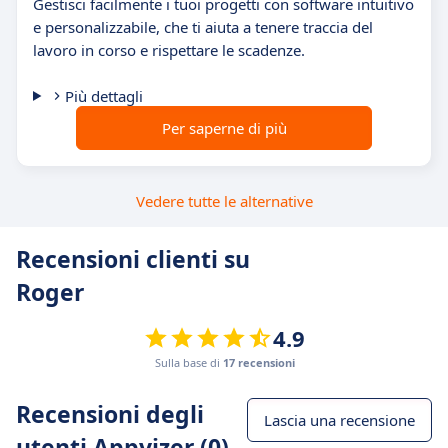
Gestisci facilmente i tuoi progetti con software intuitivo
e personalizzabile, che ti aiuta a tenere traccia del
lavoro in corso e rispettare le scadenze.
Più dettagli
Per saperne di più
Vedere tutte le alternative
Recensioni clienti su
Roger
4.9
Sulla base di
17 recensioni
Recensioni degli
Lascia una recensione
utenti Appvizer (0)