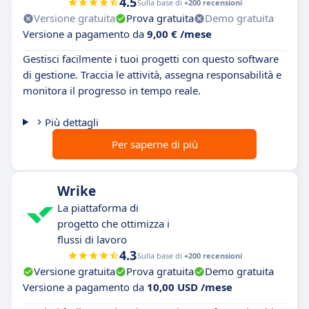
4.5
Sulla base di
+200 recensioni
Versione gratuita
Prova gratuita
Demo gratuita
Versione a pagamento da
9,00 € /mese
Gestisci facilmente i tuoi progetti con questo software
di gestione. Traccia le attività, assegna responsabilità e
monitora il progresso in tempo reale.
Più dettagli
Per saperne di più
Wrike
La piattaforma di
progetto che ottimizza i
flussi di lavoro
4.3
Sulla base di
+200 recensioni
Versione gratuita
Prova gratuita
Demo gratuita
Versione a pagamento da
10,00 USD /mese