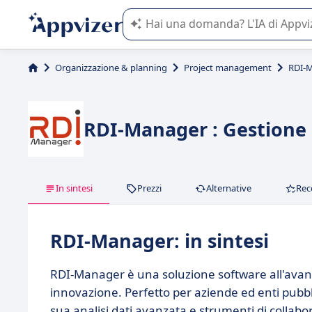
L'IA di Appvizer vi guida nell'utilizzo
Organizzazione & planning
Project management
RDI-
RDI-Manager : Gestione e
In sintesi
Prezzi
Alternative
Rec
RDI-Manager: in sintesi
RDI-Manager è una soluzione software all'avang
innovazione. Perfetto per aziende ed enti pubblic
sua analisi dati avanzata e strumenti di collabo