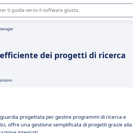
 o nella scelta di un software SaaS per la vostra azienda.
Manager
fficiente dei progetti di ricerca
ensioni
uardia progettata per gestire programmi di ricerca e
i, offre una gestione semplificata di progetti grazie alla
razione integrati.