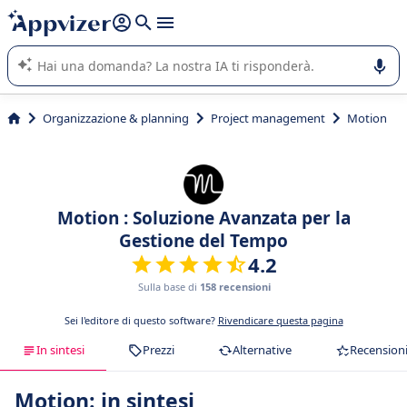
righe con
shift + enter
).
L'IA di Appvizer vi guida nell'utilizzo o nella scelta di un
software SaaS per la vostra azienda.
Organizzazione & planning
Project management
Motion
Motion : Soluzione Avanzata per la
Gestione del Tempo
4.2
Sulla base di
158 recensioni
Sei l'editore di questo software?
Rivendicare questa pagina
In sintesi
Prezzi
Alternative
Recension
Motion: in sintesi