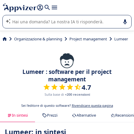
righe con
shift + enter
).
L'IA di Appvizer vi guida nell'utilizzo o nella scelta di un
software SaaS per la vostra azienda.
Organizzazione & planning
Project management
Lumeer
Lumeer : software per il project
management
4.7
Sulla base di
+200 recensioni
Sei l'editore di questo software?
Rivendicare questa pagina
In sintesi
Prezzi
Alternative
Recension
Lumeer: in sintesi