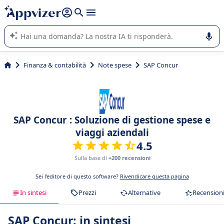
righe con
shift + enter
).
L'IA di Appvizer vi guida nell'utilizzo o nella scelta di un
software SaaS per la vostra azienda.
Finanza & contabilità
Note spese
SAP Concur
SAP Concur : Soluzione di gestione spese e
viaggi aziendali
4.5
Sulla base di
+200 recensioni
Sei l'editore di questo software?
Rivendicare questa pagina
In sintesi
Prezzi
Alternative
Recension
SAP Concur: in sintesi