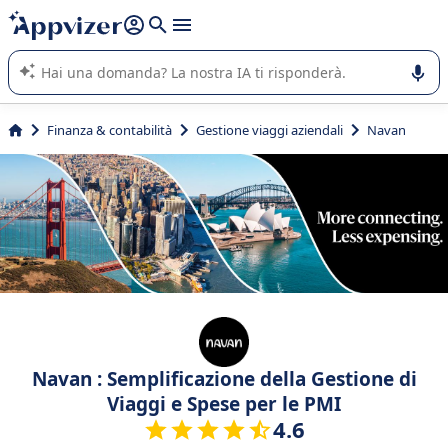
righe con
shift + enter
).
L'IA di Appvizer vi guida nell'utilizzo o nella scelta di un
software SaaS per la vostra azienda.
Finanza & contabilità
Gestione viaggi aziendali
Navan
Navan : Semplificazione della Gestione di
Viaggi e Spese per le PMI
4.6