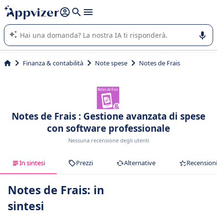
righe con
shift + enter
).
L'IA di Appvizer vi guida nell'utilizzo o nella scelta di un
software SaaS per la vostra azienda.
Finanza & contabilità
Note spese
Notes de Frais
Notes de Frais : Gestione avanzata di spese
con software professionale
Nessuna recensione degli utenti
In sintesi
Prezzi
Alternative
Recension
Notes de Frais: in
sintesi