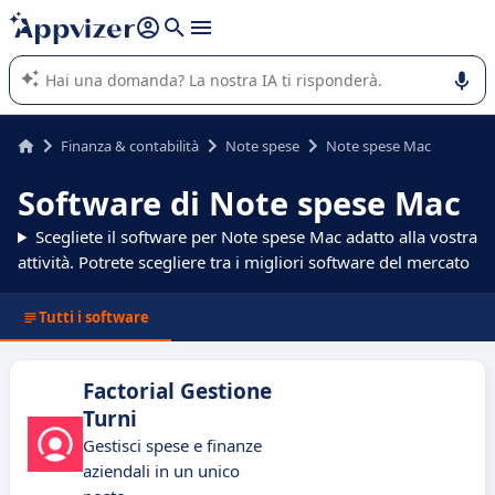
righe con
shift + enter
).
L'IA di Appvizer vi guida nell'utilizzo o nella scelta di un
software SaaS per la vostra azienda.
Finanza & contabilità
Note spese
Note spese Mac
Software di Note spese Mac
Scegliete il software per Note spese Mac adatto alla vostra
attività. Potrete scegliere tra i migliori software del mercato
Tutti i software
Factorial Gestione
Turni
Gestisci spese e finanze
aziendali in un unico