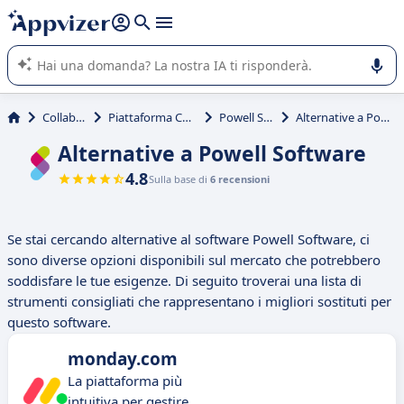
righe con
shift + enter
).
L'IA di Appvizer vi guida nell'utilizzo o nella scelta di un
software SaaS per la vostra azienda.
Collaborativi
Piattaforma Collaborativa
Powell Software
Alternative a Powell Software
Alternative a Powell Software
4.8
Sulla base di
6 recensioni
Se stai cercando alternative al software Powell Software, ci
sono diverse opzioni disponibili sul mercato che potrebbero
soddisfare le tue esigenze. Di seguito troverai una lista di
strumenti consigliati che rappresentano i migliori sostituti per
questo software.
monday.com
La piattaforma più
intuitiva per gestire