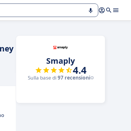
rney
Smaply
4.4
Sulla base di
97 recensioni
no