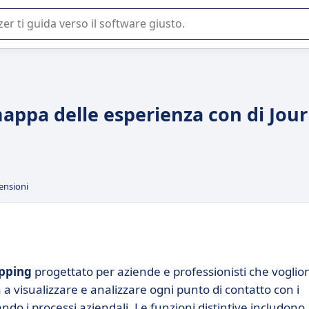
 o nella scelta di un software SaaS per la vostra azienda.
mappa delle esperienza con di Jou
ensioni
pping
progettato per aziende e professionisti che voglio
 a visualizzare e analizzare ogni punto di contatto con i
ndo i processi aziendali. Le funzioni distintive includono