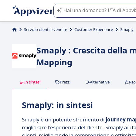
L'IA di Appvizer vi guida nell'utilizzo
Servizio clienti e vendite
Customer Experience
Smaply
Smaply : Crescita della 
Mapping
In sintesi
Prezzi
Alternative
Rec
Smaply: in sintesi
Smaply è un potente strumento di
journey ma
migliorare l'esperienza del cliente. Smaply aiuta
clienti, migliorando la comprensione e ottimizza