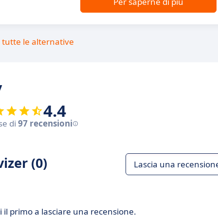
Per saperne di più
tutte le alternative
y
4.4
se di
97 recensioni
izer (0)
Lascia una recension
 il primo a lasciare una recensione.