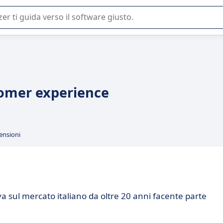
 o nella scelta di un software SaaS per la vostra azienda.
stomer experience
ensioni
a sul mercato italiano da oltre 20 anni facente parte