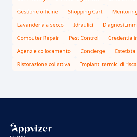
Gestione officine
Shopping Cart
Mentorin
Lavanderia a secco
Idraulici
Diagnosi Immo
Computer Repair
Pest Control
Credentiali
Agenzie collocamento
Concierge
Estetista
Ristorazione collettiva
Impianti termici di ris