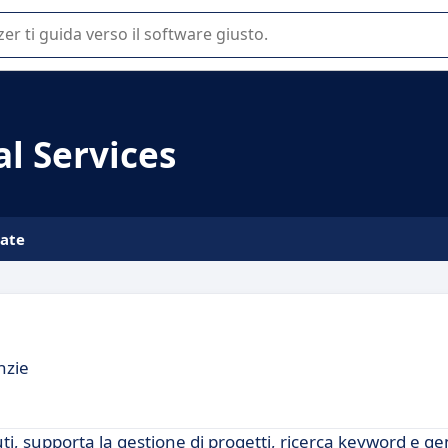
 o nella scelta di un software SaaS per la vostra azienda.
al Services
iate
nzie
ti, supporta la gestione di progetti, ricerca keyword e g