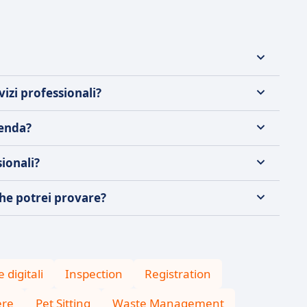
izi professionali?
ienda?
sionali?
 che potrei provare?
 digitali
Inspection
Registration
ere
Pet Sitting
Waste Management