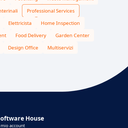
nterinali
Professional Services
Elettricista
Home Inspection
ent
Food Delivery
Garden Center
Design Office
Multiservizi
Software House
l mio account