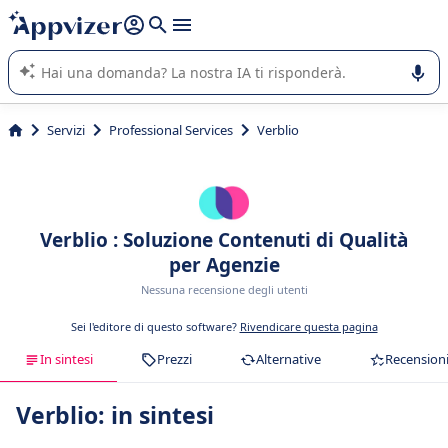
righe con
shift + enter
).
L'IA di Appvizer vi guida nell'utilizzo o nella scelta di un
software SaaS per la vostra azienda.
Servizi
Professional Services
Verblio
Verblio : Soluzione Contenuti di Qualità
per Agenzie
Nessuna recensione degli utenti
Sei l'editore di questo software?
Rivendicare questa pagina
In sintesi
Prezzi
Alternative
Recension
Verblio: in sintesi