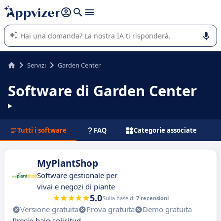
righe con
shift + enter
).
L'IA di Appvizer vi guida nell'utilizzo o nella scelta di un
software SaaS per la vostra azienda.
Servizi
Garden Center
Software di Garden Center
Tutti i software
FAQ
Categorie associate
MyPlantShop
Software gestionale per
vivai e negozi di piante
5.0
Sulla base di
7 recensioni
Versione gratuita
Prova gratuita
Demo gratuita
Precio bajo solicitud