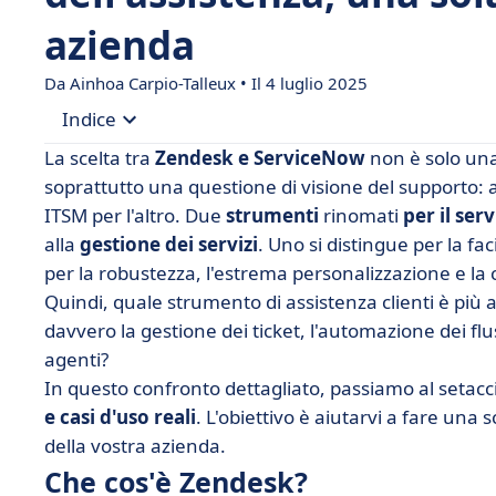
azienda
Da Ainhoa Carpio-Talleux • Il 4 luglio 2025
Indice
La scelta tra
Zendesk e
ServiceNow
non è solo una
• Che cos'è Zendesk?
soprattutto una questione di visione del supporto: a
ITSM per l'altro. Due
strumenti
rinomati
per il serv
• Che cos'è ServiceNow?
alla
gestione dei servizi
. Uno si distingue per la fac
• Zendesk vs ServiceNow: caratteristiche a conf
per la robustezza, l'estrema personalizzazione e la
• Zendesk vs ServiceNow: confronta i prezzi
Quindi, quale strumento di assistenza clienti è più 
davvero la gestione dei ticket, l'automazione dei fluss
• Zendesk vs ServiceNow: quale interfaccia è più 
agenti?
• Zendesk vs ServiceNow: integrazioni a confron
In questo confronto dettagliato, passiamo al setacc
• Quando scegliere Zendesk o ServiceNow?
e casi d'uso reali
. L'obiettivo è aiutarvi a fare una 
• Zendesk vs ServiceNow: una sintesi per aiutarv
della vostra azienda.
Che cos'è Zendesk?
• FAQ : Zendesk vs ServiceNow