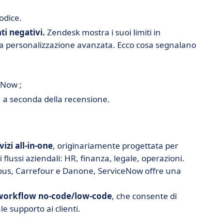
odice.
ti negativi.
Zendesk mostra i suoi limiti in
a personalizzazione avanzata. Ecco cosa segnalano
eNow ;
e, a seconda della recensione.
izi all-in-one
, originariamente progettata per
 i flussi aziendali: HR, finanza, legale, operazioni.
irbus, Carrefour e Danone, ServiceNow offre una
di workflow no-code/low-code
, che consente di
e supporto ai clienti.