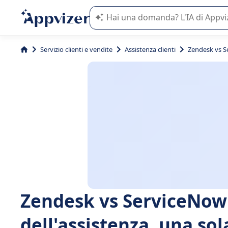
L'IA di Appvizer vi guida nell'utilizzo
Servizio clienti e vendite
Assistenza clienti
Zendesk vs Se
Zendesk vs ServiceNow:
dell'assistenza, una sol