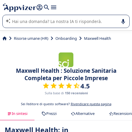
righe con
shift + enter
).
L'IA di Appvizer vi guida nell'utilizzo o nella scelta di un
software SaaS per la vostra azienda.
Risorse umane (HR)
Onboarding
Maxwell Health
Maxwell Health : Soluzione Sanitaria
Completa per Piccole Imprese
4.5
Sulla base di
150 recensioni
Sei l'editore di questo software?
Rivendicare questa pagina
In sintesi
Prezzi
Alternative
Recension
Maxwell Health: in