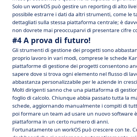
Solo un workOS può gestire un reporting di alto livel
possibile estrarre i dati da altri strumenti, come le
dettagliati sulla stessa piattaforma centrale; è davv
non dovrete mai preoccuparvi di presentare cifre 
#4 A prova di futuro!
Gli strumenti di gestione dei progetti sono abbastanza
proprio lavoro in vari modi, comprese le schede Kanba
piattaforme di gestione dei progetti consentono anch
sapere dove si trova ogni elemento nel flusso di l
abbastanza personalizzabile per le aziende in cresc
Molti dirigenti sanno che una piattaforma di gestio
foglio di calcolo. Chiunque abbia passato tutta la mat
schede, aggiornando manualmente i compiti di tutti l
poi formare un team ad usare un nuovo software è 
piattaforma in un certo numero di anni.
Fortunatamente un workOS può crescere con te. Con 