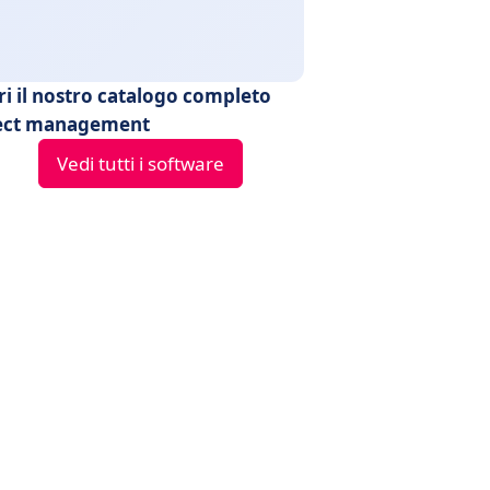
ri il nostro catalogo completo
ect management
Vedi tutti i software