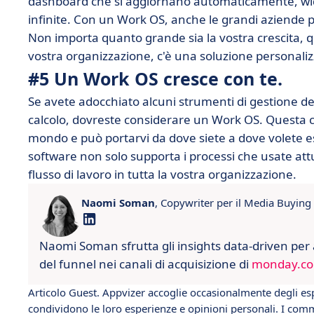
dashboard che si aggiornano automaticamente, widge
infinite. Con un Work OS, anche le grandi aziende p
Non importa quanto grande sia la vostra crescita, 
vostra organizzazione, c'è una soluzione personali
#5 Un Work OS cresce con te.
Se avete adocchiato alcuni strumenti di gestione dei p
calcolo, dovreste considerare un Work OS. Questa ca
mondo e può portarvi da dove siete a dove volete es
software non solo supporta i processi che usate att
flusso di lavoro in tutta la vostra organizzazione.
Naomi Soman
, Copywriter per il Media Buying
Naomi Soman sfrutta gli insights data-driven per 
del funnel nei canali di acquisizione di
monday.c
Articolo Guest. Appvizer accoglie occasionalmente degli esp
condividono le loro esperienze e opinioni personali. I comm