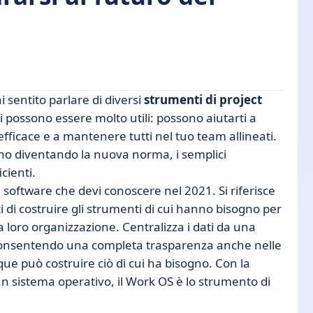
 sentito parlare di diversi
strumenti di
project
arsi a qualsiasi squadra
ti possono essere molto utili: possono aiutarti a
 efficace e a mantenere tutti nel tuo team allineati.
o diventando la nuova norma, i semplici
rsonalizzati
cienti.
 di software che devi conoscere nel 2021. Si riferisce
i di costruire gli strumenti di cui hanno bisogno per
ella loro organizzazione. Centralizza i dati da una
ne consentendo una completa trasparenza anche nelle
que può costruire ciò di cui ha bisogno. Con la
di un sistema operativo, il Work OS è lo strumento di