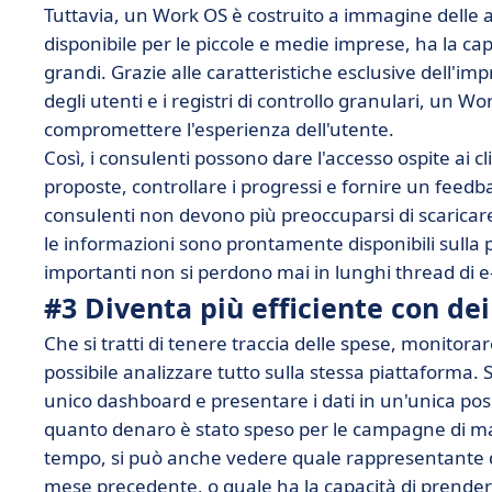
Tuttavia, un Work OS è costruito a immagine delle
disponibile per le piccole e medie imprese, ha la ca
grandi. Grazie alle caratteristiche esclusive dell'imp
degli utenti e i registri di controllo granulari, un W
compromettere l'esperienza dell'utente.
Così, i consulenti possono dare l'accesso ospite ai c
proposte, controllare i progressi e fornire un feedbac
consulenti non devono più preoccuparsi di scaricare 
le informazioni sono prontamente disponibili sulla 
importanti non si perdono mai in lunghi thread di e
#3 Diventa più efficiente con de
Che si tratti di tenere traccia delle spese, monitorare
possibile analizzare tutto sulla stessa piattaforma.
unico dashboard e presentare i dati in un'unica pos
quanto denaro è stato speso per le campagne di mar
tempo, si può anche vedere quale rappresentante di
mese precedente, o quale ha la capacità di prender