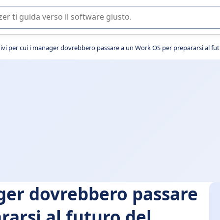
 o nella scelta di un software SaaS per la vostra azienda.
ivi per cui i manager dovrebbero passare a un Work OS per prepararsi al fut
ager dovrebbero passare
arsi al futuro del