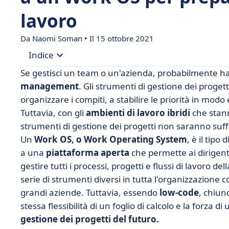
lavoro
Da
Naomi Soman
• Il 15 ottobre 2021
Indice
Se gestisci un team o un'azienda, probabilmente hai
• #1 Un sistema operativo per il lavoro può adatt
management
. Gli strumenti di gestione dei proget
organizzare i compiti, a stabilire le priorità in modo
• #2 Gestire i clienti e i compiti in un unico posto
Tuttavia, con gli
ambienti di lavoro ibridi
che stann
• #3 Diventa più efficiente con dei dashboard pe
strumenti di gestione dei progetti non saranno suffi
• #4 A prova di futuro!
Un
Work OS, o Work Operating System
, è il tipo
a una
• #5 Un Work OS cresce con te.
piattaforma aperta
che permette ai dirigent
gestire tutti i processi, progetti e flussi di lavoro d
serie di strumenti diversi in tutta l'organizzazio
grandi aziende. Tuttavia, essendo
low-code
, chiun
stessa flessibilità di un foglio di calcolo e la forza 
gestione dei progetti del futuro.