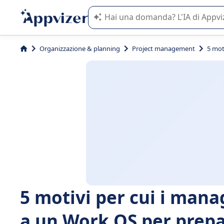
L'IA di Appvizer vi guida nell'utilizzo
Organizzazione & planning
Project management
5 mot
5 motivi per cui i man
a un Work OS per prepar