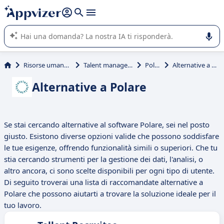
righe con
shift + enter
).
L'IA di Appvizer vi guida nell'utilizzo o nella scelta di un
software SaaS per la vostra azienda.
Risorse umane (HR)
Talent management
Polare
Alternative a Polare
Alternative a Polare
Se stai cercando alternative al software Polare, sei nel posto
giusto. Esistono diverse opzioni valide che possono soddisfare
le tue esigenze, offrendo funzionalità simili o superiori. Che tu
stia cercando strumenti per la gestione dei dati, l'analisi, o
altro ancora, ci sono scelte disponibili per ogni tipo di utente.
Di seguito troverai una lista di raccomandate alternative a
Polare che possono aiutarti a trovare la soluzione ideale per il
tuo lavoro.