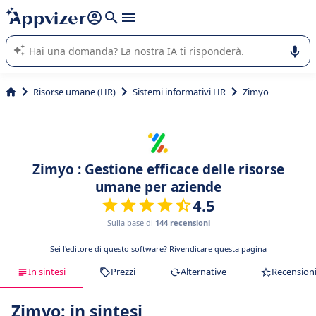
righe con
shift + enter
).
L'IA di Appvizer vi guida nell'utilizzo o nella scelta di un
software SaaS per la vostra azienda.
Risorse umane (HR)
Sistemi informativi HR
Zimyo
Zimyo : Gestione efficace delle risorse
umane per aziende
4.5
Sulla base di
144 recensioni
Sei l'editore di questo software?
Rivendicare questa pagina
In sintesi
Prezzi
Alternative
Recension
Zimyo: in sintesi