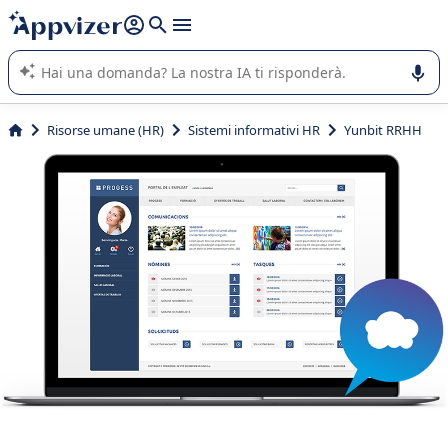
righe con
shift + enter
).
L'IA di Appvizer vi guida nell'utilizzo o nella scelta di un
software SaaS per la vostra azienda.
Risorse umane (HR)
Sistemi informativi HR
Yunbit RRHH