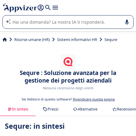
righe con
shift + enter
).
L'IA di Appvizer vi guida nell'utilizzo o nella scelta di un
software SaaS per la vostra azienda.
Risorse umane (HR)
Sistemi informativi HR
Sequre
Sequre : Soluzione avanzata per la
gestione dei progetti aziendali
Nessuna recensione degli utenti
Sei l'editore di questo software?
Rivendicare questa pagina
In sintesi
Prezzi
Alternative
Recension
Sequre: in sintesi