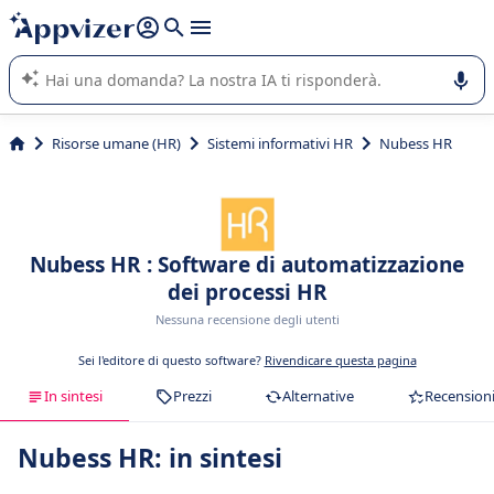
righe con
shift + enter
).
L'IA di Appvizer vi guida nell'utilizzo o nella scelta di un
software SaaS per la vostra azienda.
Risorse umane (HR)
Sistemi informativi HR
Nubess HR
Nubess HR : Software di automatizzazione
dei processi HR
Nessuna recensione degli utenti
Sei l'editore di questo software?
Rivendicare questa pagina
In sintesi
Prezzi
Alternative
Recension
Nubess HR: in sintesi