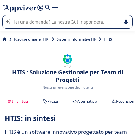
righe con
shift + enter
).
L'IA di Appvizer vi guida nell'utilizzo o nella scelta di un
software SaaS per la vostra azienda.
Risorse umane (HR)
Sistemi informativi HR
HTIS
HTIS : Soluzione Gestionale per Team di
Progetti
Nessuna recensione degli utenti
In sintesi
Prezzi
Alternative
Recension
HTIS: in sintesi
HTIS è un software innovativo progettato per team