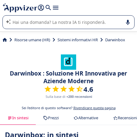
righe con
shift + enter
).
L'IA di Appvizer vi guida nell'utilizzo o nella scelta di un
software SaaS per la vostra azienda.
Risorse umane (HR)
Sistemi informativi HR
Darwinbox
Darwinbox : Soluzione HR Innovativa per
Aziende Moderne
4.6
Sulla base di
+200 recensioni
Sei l'editore di questo software?
Rivendicare questa pagina
In sintesi
Prezzi
Alternative
Recension
Darwinbox: in sintesi