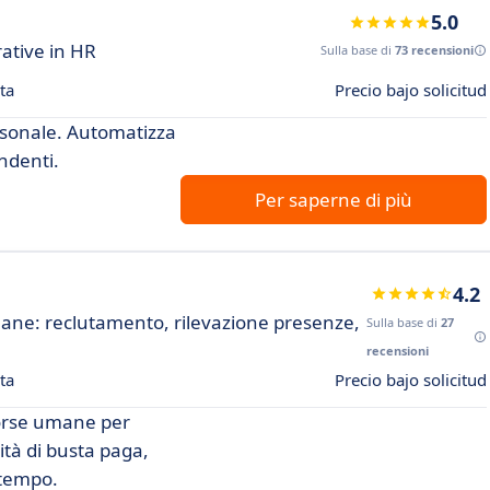
5.0
rative in HR
Sulla base di
73 recensioni
ta
Precio bajo solicitud
ersonale. Automatizza
ndenti.
Per saperne di più
4.2
mane: reclutamento, rilevazione presenze,
Sulla base di
27
recensioni
ta
Precio bajo solicitud
sorse umane per
ità di busta paga,
 tempo.