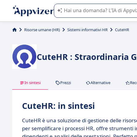
L'IA di Appvizer vi guida nell'utilizzo
Risorse umane (HR)
Sistemi informativi HR
CuteHR
CuteHR : Straordinaria 
In sintesi
Prezzi
Alternative
Rec
CuteHR: in sintesi
CuteHR è una soluzione di gestione delle risor
per semplificare i processi HR, offre strumenti 
dipendenti e analisi delle prestazioni. Perfetto 