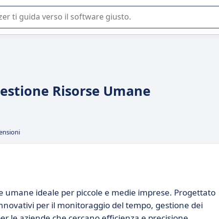
 o nella scelta di un software SaaS per la vostra azienda.
Gestione Risorse Umane
ensioni
se umane ideale per piccole e medie imprese. Progettato
innovativi per il monitoraggio del tempo, gestione dei
per le aziende che cercano efficienza e precisione.